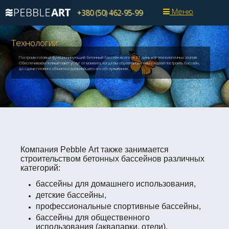
Меню
+380 (50) 462-95-99
Технологии
Построим готовый функционирующий бетонный бассейн всего за 21 день и 8 технологичных этапов.
Обеспечиваем полный пакет услуг от момента, когда вы обратились к нам с идеей построить бассейн,
до сдачи готового объекта и дальнейшего его обслуживания.
Компания
Pebble
Art
также занимается
строительством бетонных бассейнов различных
категорий
:
бассейны для домашнего использования,
детские бассейны,
профессиональные спортивные бассейны,
бассейны для общественного
использования (аквапарки, отели),