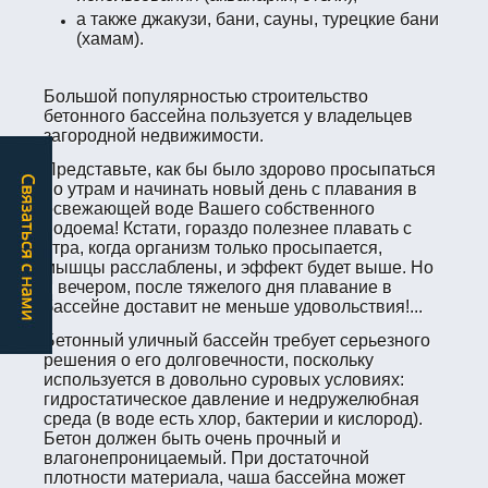
а также джакузи, бани, сауны, турецкие бани
(хамам).
Большой популярностью строительство
бетонного бассейна пользуется у владельцев
загородной недвижимости.
Представьте, как бы было здорово просыпаться
по утрам и начинать новый день с плавания в
освежающей воде Вашего собственного
водоема! Кстати, гораздо полезнее плавать с
утра, когда организм только просыпается,
мышцы расслаблены, и эффект будет выше. Но
и вечером, после тяжелого дня плавание в
бассейне доставит не меньше удовольствия!...
Бетонный уличный бассейн требует серьезного
решения о его долговечности, поскольку
используется в довольно суровых условиях:
гидростатическое давление и недружелюбная
среда (в воде есть хлор, бактерии и кислород).
Бетон должен быть очень прочный и
влагонепроницаемый. При достаточной
плотности материала, чаша бассейна может